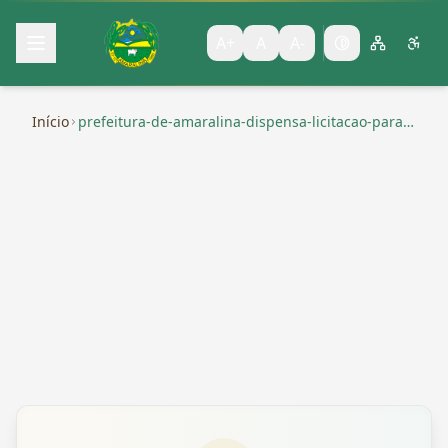
A+
A
A-
Início
prefeitura-de-amaralina-dispensa-licitacao-para-
compra-de-ovos-de-pascoa-personalizados