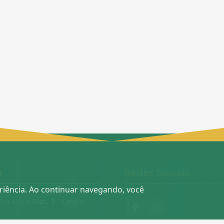
o
Redes Sociais
eriência. Ao continuar navegando, você
nio Alípio Dias, 3 - Centro.
4-3144