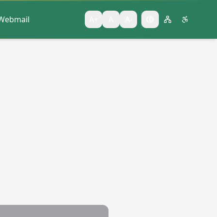
Webmail
A+
A
A-