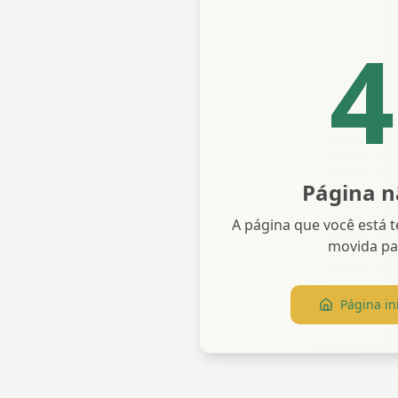
4
Página n
A página que você está t
movida pa
Página ini