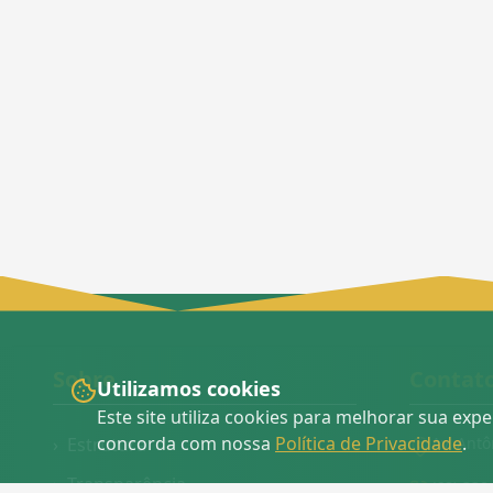
Sobre
Contat
Utilizamos cookies
Este site utiliza cookies para melhorar sua exp
concorda com nossa
Política de Privacidade
.
›
Estrutura
Av. Antô
›
Transparência
(62) 338