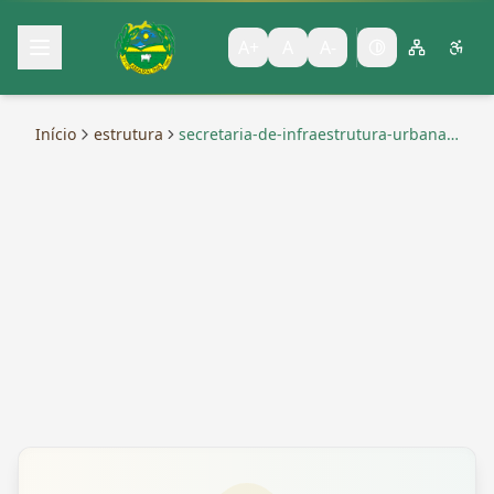
A+
A
A-
Início
estrutura
secretaria-de-infraestrutura-urbana-
e-rural