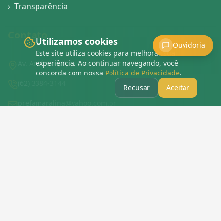
›
Transparência
Contato
Utilizamos cookies
Ouvidoria
Este site utiliza cookies para melhorar sua
experiência. Ao continuar navegando, você
Av. Antônio Alípio Dias, 3 - Centro.
concorda com nossa
Política de Privacidade
.
(62) 3384-3144
Recusar
Aceitar
prefamaralina@yahoo.com.br
Redes Sociais
›
Mapa do Site
›
Política de Privacidade