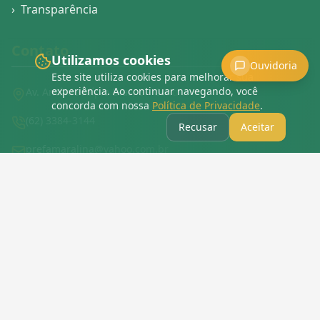
›
Transparência
Contato
Utilizamos cookies
Ouvidoria
Este site utiliza cookies para melhorar sua
experiência. Ao continuar navegando, você
Av. Antônio Alípio Dias, 3 - Centro.
concorda com nossa
Política de Privacidade
.
(62) 3384-3144
Recusar
Aceitar
prefamaralina@yahoo.com.br
Redes Sociais
›
Mapa do Site
›
Política de Privacidade