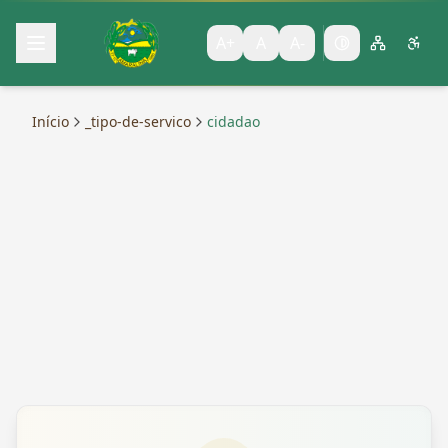
A+
A
A-
Início
_tipo-de-servico
cidadao