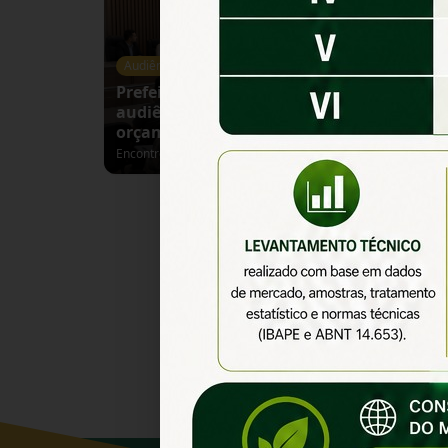
Audiência Pública
Prefeitura de Amaralina realizará
audiência pública para discutir
orçamento de 2027
Encontro acontecerá no dia 10 de agosto, às 9h30, no
Plenário da Câmara Municipal, e abordará a Lei
Orçamentária Anual e alterações no Plano Plurianual