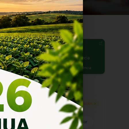
 Municipal
Radar da Transparência
Pública
a acessar a Lei
Indicadores de Transparência
Nossos Serviços
Ver todos
Empresa
Cidadão
Servidor