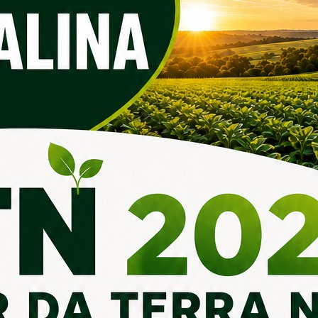
os Online
Legislação Municipal
Lei Orgânica
a contra
Acesse Leis, Decretos e Portarias
Clique aqui par
dões de Débitos
Orgânica
Ver todas