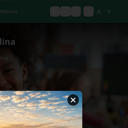
Webmail
A+
A
A-
lina
ora