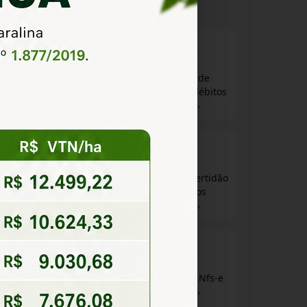
Emissão de guias
Consulta de
de ISS
certidão de débitos
Acessar
Acessar
Consulta de alvará
Emissão de certidão
de débitos
Acessar
Acessar
Emissão de Nota
Consulta de Nfs-e
Fiscal
Acessar
Acessar