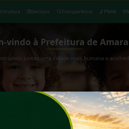
Estrutura
Serviços
Transparência
PNAB
-vindo à Prefeitura de Amara
struindo juntos uma cidade mais humana e acolhed